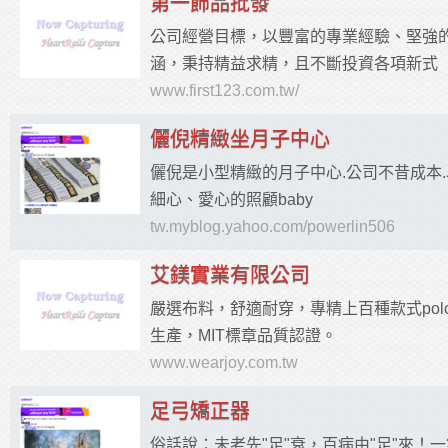
第一飾品批發
公司經營目標，以豐富的專業經驗、堅強
涵，秉持精益求精，且不斷投資各項新式
www.first123.com.tw/
儷倪精緻坐月子中心
儷倪是小型精緻的月子中心.公司不昔成本.
細心、愛心的照顧baby
tw.myblog.yahoo.com/powerlin506
艾鎂實業有限公司
嚴選布料，舒適耐穿，專精上百種款式po
生產，MIT標章品質認證。
www.wearjoy.com.tw
足弓矯正器
俗話說：未老先"足"衰，百病由"足"來！