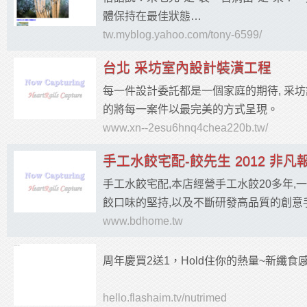
體保持在最佳狀態…
tw.myblog.yahoo.com/tony-6599/
台北 采坊室內設計裝潢工程
每一件設計委託都是一個家庭的期待, 采
的將每一案件以最完美的方式呈現。
www.xn--2esu6hnq4chea220b.tw/
手工水餃宅配-餃先生 2012 非凡
手工水餃宅配,本店經營手工水餃20多年
餃口味的堅持,以及不斷研發高品質的創意
愛吃手工水餃的老饕,都能喜愛我們的創意
www.bdhome.tw
周年慶買2送1，Hold住你的熱量~新纖食
hello.flashaim.tv/nutrimed