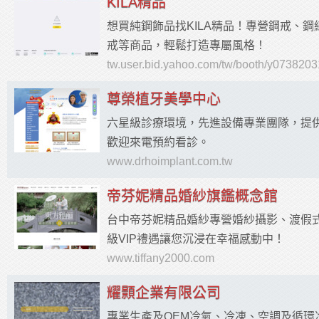
KILA精品
想買純鋼飾品找KILA精品！專營鋼戒、
戒等商品，輕鬆打造專屬風格！
tw.user.bid.yahoo.com/tw/booth/y073820
尊榮植牙美學中心
六星級診療環境，先進設備專業團隊，提
歡迎來電預約看診。
www.drhoimplant.com.tw
帝芬妮精品婚紗旗鑑概念館
台中帝芬妮精品婚紗專營婚紗攝影、渡假
級VIP禮遇讓您沉浸在幸福感動中！
www.tiffany2000.com
耀顥企業有限公司
專業生產及OEM冷氣、冷凍、空調及循環