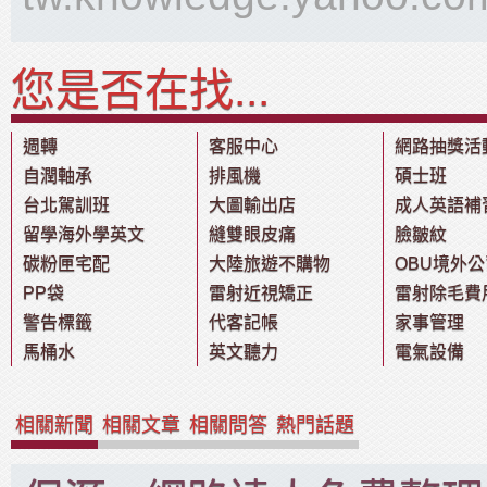
您是否在找...
週轉
客服中心
網路抽獎活
自潤軸承
排風機
碩士班
台北駕訓班
大圖輸出店
成人英語補
留學海外學英文
縫雙眼皮痛
臉皺紋
碳粉匣宅配
大陸旅遊不購物
OBU境外公
PP袋
雷射近視矯正
雷射除毛費
警告標籤
代客記帳
家事管理
馬桶水
英文聽力
電氣設備
相關新聞
相關文章
相關問答
熱門話題