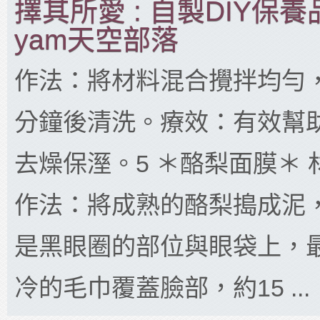
擇其所愛 : 自製DIY保養
yam天空部落
作法：將材料混合攪拌均勻，
分鐘後清洗。療效：有效幫
去燥保溼。5 ＊酪梨面膜＊ 
作法：將成熟的酪梨搗成泥
是黑眼圈的部位與眼袋上，
冷的毛巾覆蓋臉部，約15 ...